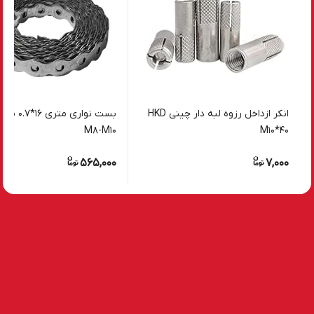
انکر ازداخل رزوه لبه دار چینی HKD
M8-M10
M10*40
565,000
7,000